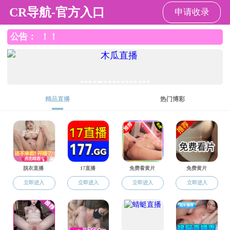
麻豆官方网站
麻豆官方网站
|
麻豆官方网站概况
|
师资队伍
|
招生信息
|
党群工作
|
教
学科科研
·
国家社科基金重大项目“当代中国公众历史记
通知公告
·
人文社会科学名家讲坛第433讲暨麻豆官方网站
·
2024年度浙江省哲学社会科学重点研究
重点学科
·
关于做好人文社科类校级研究机构考核工
科研平台
·
关于组织征集2025年度国家社科基金艺