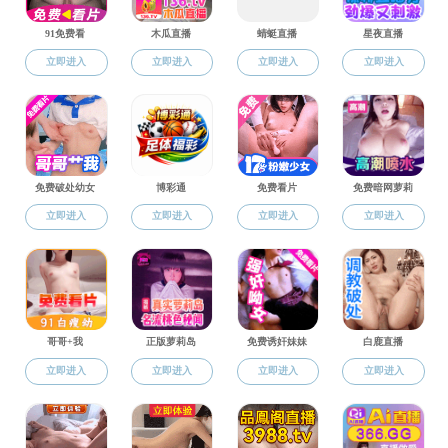
重要文件
·
人文社会科学名家讲坛第431讲 暨麻豆官方网
·
2024年度宁波市第二批重点文化研究基
·
关于做好“2024年10月科研项目经费使用
·
麻豆官方网站 “风华浙东大讲堂”第86讲
·
2024年度宁波市第一批重点文化研究基
·
关于组织申报2024年麻豆官方网站 高级
·
关于做好2024年教育部人文社会科学研
·
关于开展国家社科基金重大项目中期检查
·
人文社会科学名家讲坛第426讲暨麻豆官方网站 
·
人文社会科学名家讲坛第425讲暨麻豆官方网站
共169条 
版权所有：麻