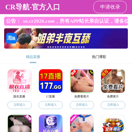
麻豆官方网站
麻豆官方网站
|
麻豆官方网站概况
|
师资队伍
|
招生信息
|
党群工作
|
教
纪检工作
尚无资料
政策法规
宣传园地
工作动态