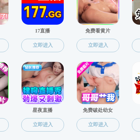
奖、第三届南海文艺奖、海南省作协
2018-2019
年文学双年奖、刘
届北京文艺网国际诗歌奖二等奖等，著作有《李泽厚与现代文学
诗学》等，主编《中国新诗百年大典（第二十九卷）》，在各类
被《新华文摘》、《人大复印资料》等全文转载，主持国家社科
项。
版权所有：麻豆官方网站 麻豆官方网站