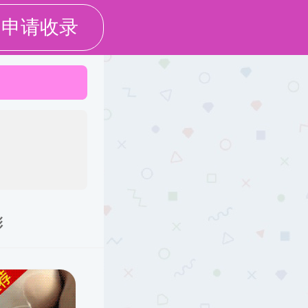
工作
|
纪检工作
|
办事指南
|
ENGLISH
>
师资力量
>>
导师风采
>>
中国语言文学
>>
正文
究方向为中国新诗史、西方诗学史
省第十一次社会科学优秀成果一等
度青年批评家奖，晓剑青年文学奖一