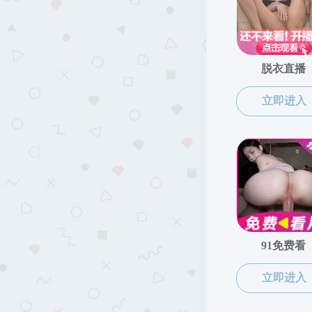
团学园地
史恬
党建阵地
周晓
表格下载
公