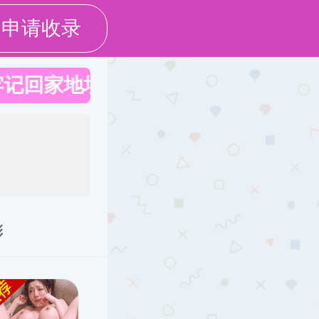
工作
|
纪检工作
|
办事指南
|
ENGLISH
：
麻豆官方网站
>>
学生工作
>>
学工通知
>>
正文
拟推荐名单公示
合奖学金评定办法，现将2023-